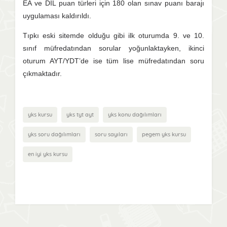
EA ve DİL puan türleri için 180 olan sınav puanı barajı
uygulaması kaldırıldı.
Tıpkı eski sitemde olduğu gibi ilk oturumda 9. ve 10.
sınıf müfredatından sorular yoğunlaktayken, ikinci
oturum AYT/YDT’de ise tüm lise müfredatından soru
çıkmaktadır.
yks kursu
yks tyt ayt
yks konu dağılımları
yks soru dağılımları
soru sayıları
pegem yks kursu
en iyi yks kursu