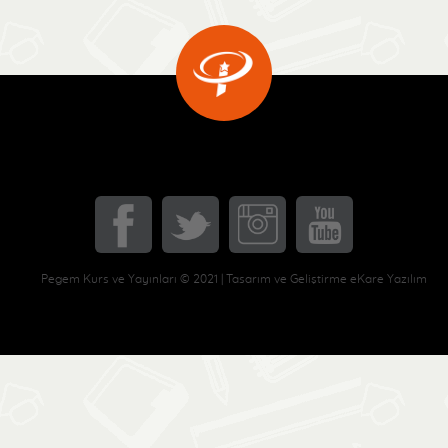
Pegem Kurs ve Yayınları © 2021 | Tasarım ve Geliştirme eKare Yazılım