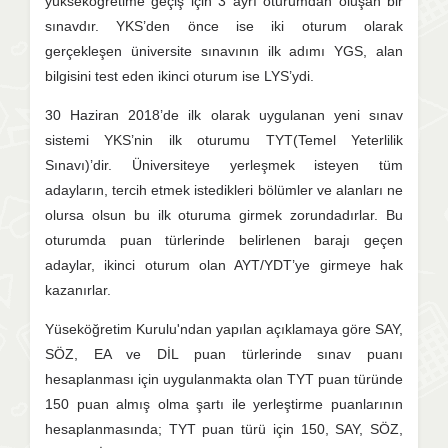
yükseköğretime geçiş için 3 ayrı oturumdan oluşan bir
sınavdır. YKS’den önce ise iki oturum olarak
gerçekleşen üniversite sınavının ilk adımı YGS, alan
bilgisini test eden ikinci oturum ise LYS’ydi.
30 Haziran 2018’de ilk olarak uygulanan yeni sınav
sistemi YKS’nin ilk oturumu TYT(Temel Yeterlilik
Sınavı)’dir. Üniversiteye yerleşmek isteyen tüm
adayların, tercih etmek istedikleri bölümler ve alanları ne
olursa olsun bu ilk oturuma girmek zorundadırlar. Bu
oturumda puan türlerinde belirlenen barajı geçen
adaylar, ikinci oturum olan AYT/YDT’ye girmeye hak
kazanırlar.
Yüseköğretim Kurulu'ndan yapılan açıklamaya göre SAY,
SÖZ, EA ve DİL puan türlerinde sınav puanı
hesaplanması için uygulanmakta olan TYT puan türünde
150 puan almış olma şartı ile yerleştirme puanlarının
hesaplanmasında; TYT puan türü için 150, SAY, SÖZ,